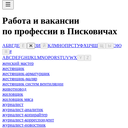
Работа и вакансии
по профессии в Писковичах
А
Б
В
Г
Д
Е
З
И
К
Л
М
Н
О
П
Р
С
Т
У
Ф
Х
Ц
Ч
Ш
Э
Ю
Ё
Ж
Й
Щ
Ы
#
Я
A
B
C
D
E
F
G
H
I
J
K
L
M
N
O
P
Q
R
S
T
U
V
W
X
Y
Z
женский мастер
жестянщик
жестянщик-арматурщик
жестянщик-маляр
жестянщик систем вентиляции
животновод
жиловщик
жиловщик мяса
журналист
журналист-аналитик
журналист-копирайтер
журналист-корреспондент
журналист-новостник